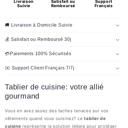
Livraison
Satisfait ou
Support
beignets
beignets
Suivie
Remboursé
Français
🚚 Livraison à Domicile Suivie
💰 Satisfait ou Remboursé 30j
💳Paiements 100% Sécurisés
✉️ Support Client Français 7/7j
Tablier de cuisine: votre allié
gourmand
Vous en avez assez des taches tenaces sur vos
vêtements quand vous cuisinez? Le
tablier de
cuisine
représente la solution idéale pour protéger