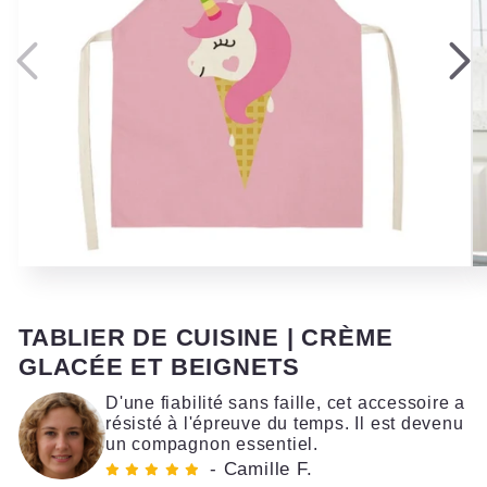
Ouvrir
Ou
le
le
média
mé
1
2
TABLIER DE CUISINE | CRÈME
dans
da
une
un
GLACÉE ET BEIGNETS
fenêtre
fe
modale
mo
D'une fiabilité sans faille, cet accessoire a
résisté à l'épreuve du temps. Il est devenu
un compagnon essentiel.
- Camille F.